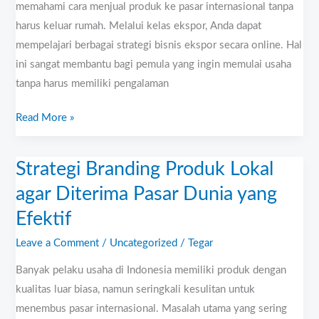
memahami cara menjual produk ke pasar internasional tanpa
harus keluar rumah. Melalui kelas ekspor, Anda dapat
mempelajari berbagai strategi bisnis ekspor secara online. Hal
ini sangat membantu bagi pemula yang ingin memulai usaha
tanpa harus memiliki pengalaman
Read More »
Strategi Branding Produk Lokal
Strategi
Branding
agar Diterima Pasar Dunia yang
Produk
Efektif
Lokal
agar
Leave a Comment
/
Uncategorized
/
Tegar
Diterima
Banyak pelaku usaha di Indonesia memiliki produk dengan
Pasar
kualitas luar biasa, namun seringkali kesulitan untuk
Dunia
menembus pasar internasional. Masalah utama yang sering