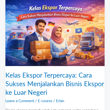
Kelas
Ekspor
Terpercaya:
Cara
Sukses
Menjalankan
Bisnis
Ekspor
ke
Luar
Negeri
Kelas Ekspor Terpercaya: Cara
Sukses Menjalankan Bisnis Ekspor
ke Luar Negeri
Leave a Comment
/
E-course
/
Erlan