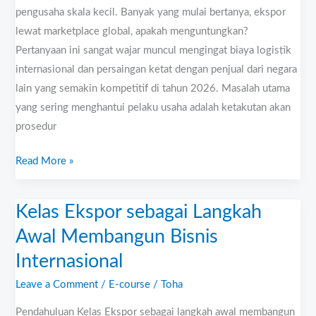
bagi
pengusaha skala kecil. Banyak yang mulai bertanya, ekspor
UMKM?
lewat marketplace global, apakah menguntungkan?
Pertanyaan ini sangat wajar muncul mengingat biaya logistik
internasional dan persaingan ketat dengan penjual dari negara
lain yang semakin kompetitif di tahun 2026. Masalah utama
yang sering menghantui pelaku usaha adalah ketakutan akan
prosedur
Read More »
Kelas Ekspor sebagai Langkah
Kelas
Ekspor
Awal Membangun Bisnis
sebagai
Internasional
Langkah
Awal
Leave a Comment
/
E-course
/
Toha
Membangun
Pendahuluan Kelas Ekspor sebagai langkah awal membangun