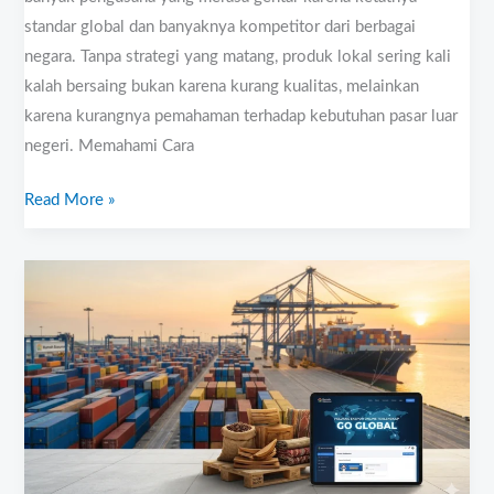
Ekspor
standar global dan banyaknya kompetitor dari berbagai
negara. Tanpa strategi yang matang, produk lokal sering kali
kalah bersaing bukan karena kurang kualitas, melainkan
karena kurangnya pemahaman terhadap kebutuhan pasar luar
negeri. Memahami Cara
Read More »
Panduan
Belajar
Ekspor
Online
Terlengkap
untuk
Pemula
di