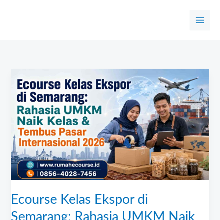
Skip
to
content
Ecourse
Kelas
Ekspor
di
Semarang:
Rahasia
UMKM
Naik
Kelas
&
Ecourse Kelas Ekspor di
Tembus
Semarang: Rahasia UMKM Naik