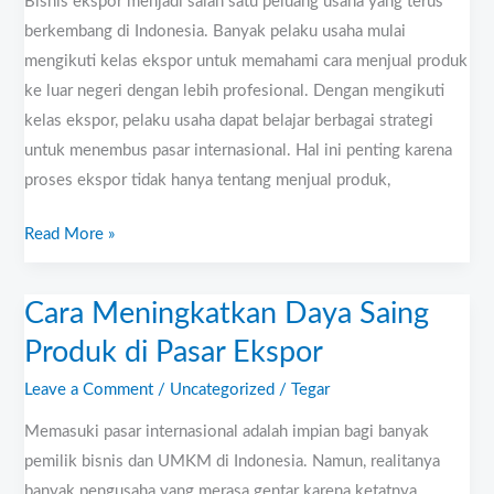
Bisnis ekspor menjadi salah satu peluang usaha yang terus
berkembang di Indonesia. Banyak pelaku usaha mulai
mengikuti kelas ekspor untuk memahami cara menjual produk
ke luar negeri dengan lebih profesional. Dengan mengikuti
kelas ekspor, pelaku usaha dapat belajar berbagai strategi
untuk menembus pasar internasional. Hal ini penting karena
proses ekspor tidak hanya tentang menjual produk,
Read More »
Cara Meningkatkan Daya Saing
Cara
Meningkatkan
Produk di Pasar Ekspor
Daya
Leave a Comment
/
Uncategorized
/
Tegar
Saing
Produk
Memasuki pasar internasional adalah impian bagi banyak
di
pemilik bisnis dan UMKM di Indonesia. Namun, realitanya
Pasar
banyak pengusaha yang merasa gentar karena ketatnya