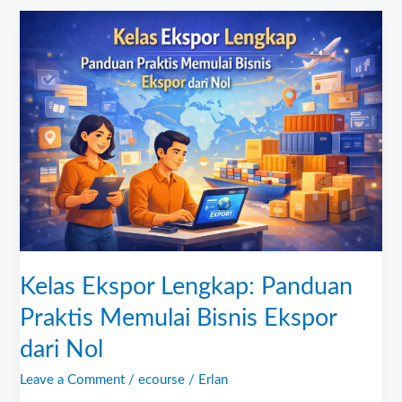
Kelas
Ekspor
Lengkap:
Panduan
Praktis
Memulai
Bisnis
Ekspor
dari
Nol
Kelas Ekspor Lengkap: Panduan
Praktis Memulai Bisnis Ekspor
dari Nol
Leave a Comment
/
ecourse
/
Erlan