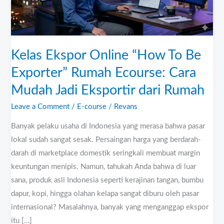
Exporter”
Rumah
Ecourse:
Kelas Ekspor Online “How To Be
Cara
Mudah
Exporter” Rumah Ecourse: Cara
Jadi
Mudah Jadi Eksportir dari Rumah
Eksportir
Leave a Comment
/
E-course
/
Revans
dari
Rumah
Banyak pelaku usaha di Indonesia yang merasa bahwa pasar
lokal sudah sangat sesak. Persaingan harga yang berdarah-
darah di marketplace domestik seringkali membuat margin
keuntungan menipis. Namun, tahukah Anda bahwa di luar
sana, produk asli Indonesia seperti kerajinan tangan, bumbu
dapur, kopi, hingga olahan kelapa sangat diburu oleh pasar
internasional? Masalahnya, banyak yang menganggap ekspor
itu […]