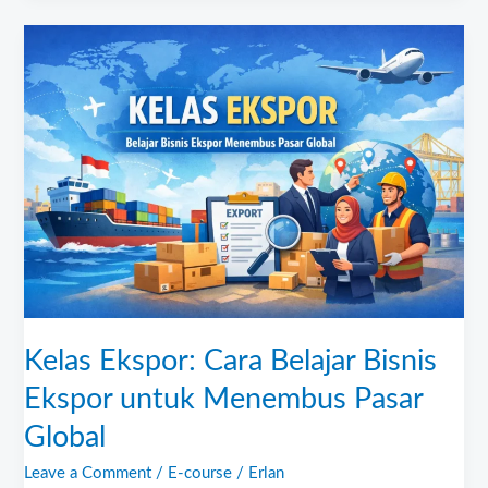
Kelas
Ekspor:
Cara
Belajar
Bisnis
Ekspor
untuk
Menembus
Pasar
Global
Kelas Ekspor: Cara Belajar Bisnis
Ekspor untuk Menembus Pasar
Global
Leave a Comment
/
E-course
/
Erlan