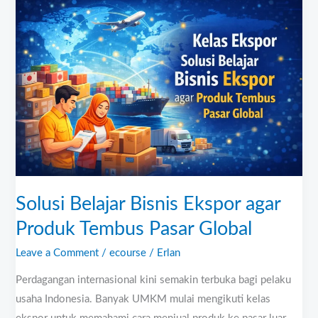
Belajar
Bisnis
Ekspor
agar
Produk
Tembus
Pasar
Global
Solusi Belajar Bisnis Ekspor agar
Produk Tembus Pasar Global
Leave a Comment
/
ecourse
/
Erlan
Perdagangan internasional kini semakin terbuka bagi pelaku
usaha Indonesia. Banyak UMKM mulai mengikuti kelas