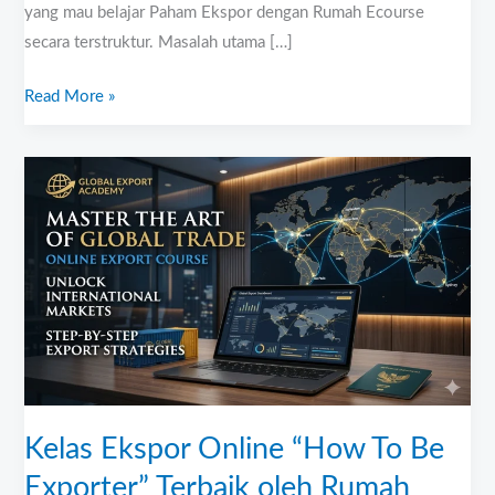
yang mau belajar Paham Ekspor dengan Rumah Ecourse
secara terstruktur. Masalah utama […]
Read More »
Kelas
Ekspor
Online
“How
To
Be
Exporter”
Terbaik
oleh
Rumah
Kelas Ekspor Online “How To Be
Ecourse:
Exporter” Terbaik oleh Rumah