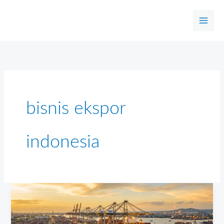
Skip
to
content
bisnis ekspor
indonesia
Strategi
Cerdas
Paham