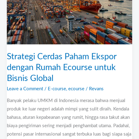
Ekspor
dengan
Rumah
Ecourse
untuk
Bisnis
Global
Strategi Cerdas Paham Ekspor
dengan Rumah Ecourse untuk
Bisnis Global
Leave a Comment
/
E-course
,
ecourse
/
Revans
Banyak pelaku UMKM di Indonesia merasa bahwa menjual
produk ke luar negeri adalah mimpi yang sulit diraih. Kendala
bahasa, aturan kepabeanan yang rumit, hingga rasa takut akan
biaya pengiriman sering menjadi penghambat utama. Padahal,
potensi pasar internasional sangat terbuka luas bagi siapa saja