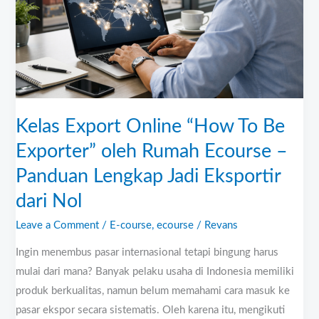
Be
Exporter”
oleh
Rumah
Ecourse
–
Kelas Export Online “How To Be
Panduan
Lengkap
Exporter” oleh Rumah Ecourse –
Jadi
Panduan Lengkap Jadi Eksportir
Eksportir
dari Nol
dari
Nol
Leave a Comment
/
E-course
,
ecourse
/
Revans
Ingin menembus pasar internasional tetapi bingung harus
mulai dari mana? Banyak pelaku usaha di Indonesia memiliki
produk berkualitas, namun belum memahami cara masuk ke
pasar ekspor secara sistematis. Oleh karena itu, mengikuti