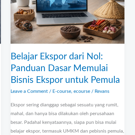
Panduan
Dasar
Memulai
Bisnis
Ekspor
untuk
Belajar Ekspor dari Nol:
Pemula
Panduan Dasar Memulai
Bisnis Ekspor untuk Pemula
Leave a Comment
/
E-course
,
ecourse
/
Revans
Ekspor sering dianggap sebagai sesuatu yang rumit,
mahal, dan hanya bisa dilakukan oleh perusahaan
besar. Padahal kenyataannya, siapa pun bisa mulai
belajar ekspor, termasuk UMKM dan pebisnis pemula,