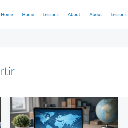
Home
Home
Lessons
About
About
Lessons
tir
Belajar
Ekspor
dari
Nol: