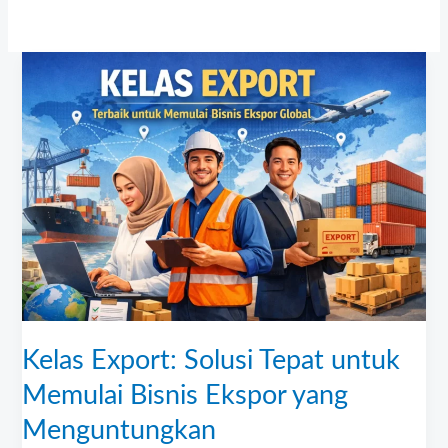
Kelas
Export:
Solusi
Tepat
untuk
Memulai
Bisnis
Ekspor
yang
Menguntungkan
Kelas Export: Solusi Tepat untuk
Memulai Bisnis Ekspor yang
Menguntungkan