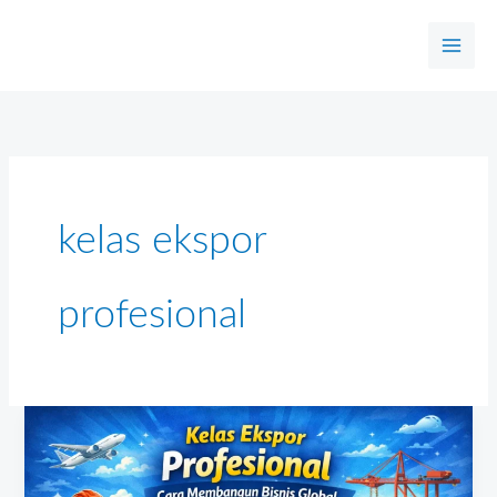
Skip
to
content
kelas ekspor
profesional
Kelas
Ekspor
Profesional: