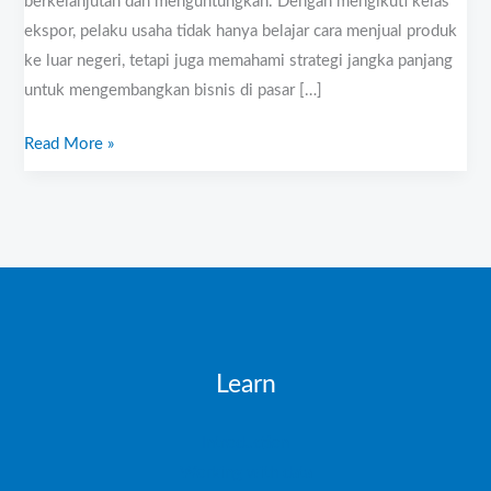
berkelanjutan dan menguntungkan. Dengan mengikuti kelas
ekspor, pelaku usaha tidak hanya belajar cara menjual produk
ke luar negeri, tetapi juga memahami strategi jangka panjang
untuk mengembangkan bisnis di pasar […]
Read More »
Learn
Introduction
Working with data