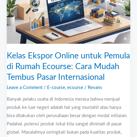
untuk
Pemula
di
Rumah
Ecourse:
Cara
Mudah
Kelas Ekspor Online untuk Pemula
Tembus
di Rumah Ecourse: Cara Mudah
Pasar
Tembus Pasar Internasional
Internasional
Leave a Comment
/
E-course
,
ecourse
/
Revans
Banyak pelaku usaha di Indonesia merasa bahwa menjual
produk ke luar negeri adalah hal yang mustahil atau hanya
bisa dilakukan oleh perusahaan besar dengan modal miliaran.
Padahal, potensi produk lokal kita sangat diminati di pasar
global. Masalahnya seringkali bukan pada kualitas produk,