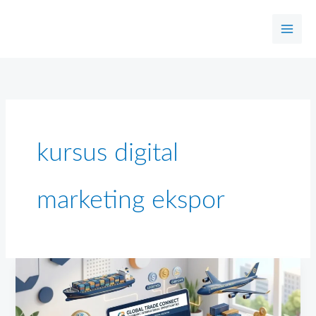
Skip
to
content
kursus digital
marketing ekspor
Kelas
Ekspor
Online