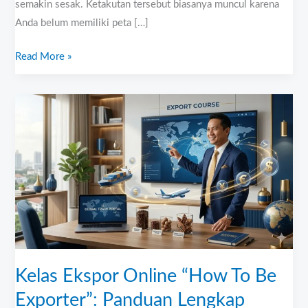
semakin sesak. Ketakutan tersebut biasanya muncul karena
Anda belum memiliki peta […]
Read More »
Kelas
Ekspor
Online
“How
To
Be
Exporter”:
Panduan
Lengkap
Menjadi
Kelas Ekspor Online “How To Be
Eksportir
Exporter”: Panduan Lengkap
Sukses