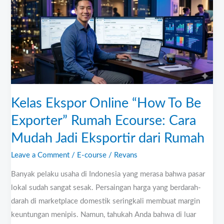
Online
“How
To
Be
Exporter”
Rumah
Ecourse:
Kelas Ekspor Online “How To Be
Cara
Mudah
Exporter” Rumah Ecourse: Cara
Jadi
Mudah Jadi Eksportir dari Rumah
Eksportir
Leave a Comment
/
E-course
/
Revans
dari
Rumah
Banyak pelaku usaha di Indonesia yang merasa bahwa pasar
lokal sudah sangat sesak. Persaingan harga yang berdarah-
darah di marketplace domestik seringkali membuat margin
keuntungan menipis. Namun, tahukah Anda bahwa di luar