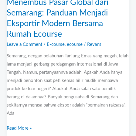
Bersama
Menembus Pasar Global dari
Rumah
Semarang: Panduan Menjadi
Ecourse
Eksportir Modern Bersama
Rumah Ecourse
Leave a Comment
/
E-course
,
ecourse
/
Revans
Semarang, dengan pelabuhan Tanjung Emas yang megah, telah
lama menjadi gerbang perdagangan internasional di Jawa
Tengah. Namun, pertanyaannya adalah: Apakah Anda hanya
menjadi penonton saat peti kemas hilir mudik membawa
produk ke luar negeri? Ataukah Anda salah satu pemilik
barang di dalamnya? Banyak pengusaha di Semarang dan
sekitarnya merasa bahwa ekspor adalah “permainan raksasa”.
Ada
Read More »