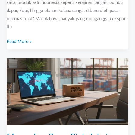
sana, produk asli Indonesia seperti kerajinan tangan, bumbu
dapur, kopi, hingga olahan kelapa sangat diburu oleh pasar
internasional? Masalahnya, banyak yang menganggap ekspor
itu
Read More »
Menembus
Pasar
Global
dari
Semarang:
Panduan
Menjadi
Eksportir
Modern