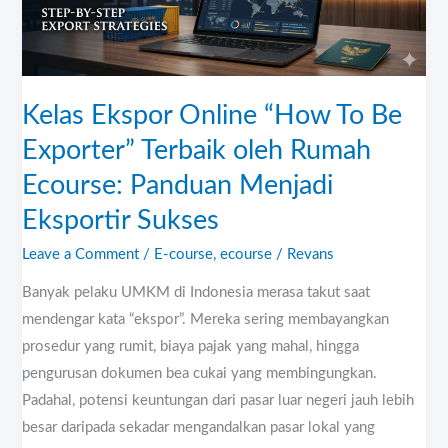
Exporter”
Terbaik
oleh
Rumah
Kelas Ekspor Online “How To Be
Ecourse:
Exporter” Terbaik oleh Rumah
Panduan
Ecourse: Panduan Menjadi
Menjadi
Eksportir
Eksportir Sukses
Sukses
Leave a Comment
/
E-course
,
ecourse
/
Revans
Banyak pelaku UMKM di Indonesia merasa takut saat
mendengar kata “ekspor”. Mereka sering membayangkan
prosedur yang rumit, biaya pajak yang mahal, hingga
pengurusan dokumen bea cukai yang membingungkan.
Padahal, potensi keuntungan dari pasar luar negeri jauh lebih
besar daripada sekadar mengandalkan pasar lokal yang