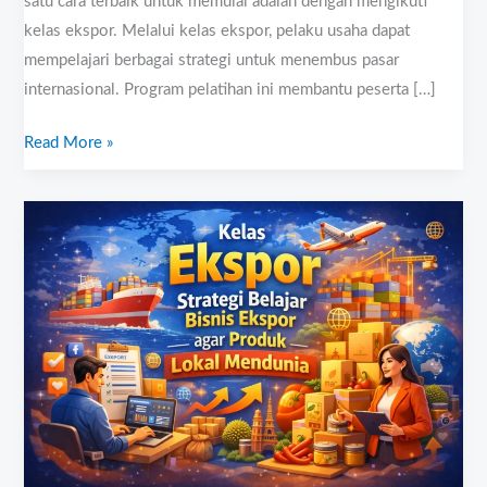
satu cara terbaik untuk memulai adalah dengan mengikuti
kelas ekspor. Melalui kelas ekspor, pelaku usaha dapat
mempelajari berbagai strategi untuk menembus pasar
internasional. Program pelatihan ini membantu peserta […]
Read More »
Kelas
Ekspor:
Strategi
Belajar
Bisnis
Ekspor
agar
Produk
Lokal
Mendunia