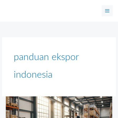
Skip
to
content
panduan ekspor
indonesia
Mengapa
Bisnis
Harus