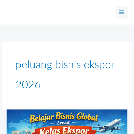
Skip
to
content
peluang bisnis ekspor
2026
Belajar
Bisnis
Global