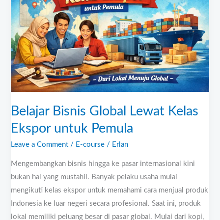
Lewat
Kelas
Ekspor
untuk
Pemula
Belajar Bisnis Global Lewat Kelas
Ekspor untuk Pemula
Leave a Comment
/
E-course
/
Erlan
Mengembangkan bisnis hingga ke pasar internasional kini
bukan hal yang mustahil. Banyak pelaku usaha mulai
mengikuti kelas ekspor untuk memahami cara menjual produk
Indonesia ke luar negeri secara profesional. Saat ini, produk
lokal memiliki peluang besar di pasar global. Mulai dari kopi,