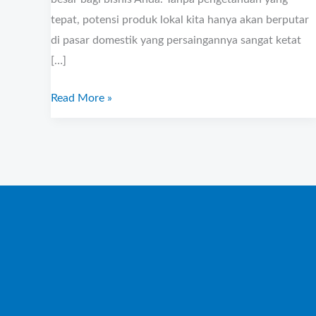
tepat, potensi produk lokal kita hanya akan berputar
di pasar domestik yang persaingannya sangat ketat
[…]
Read More »