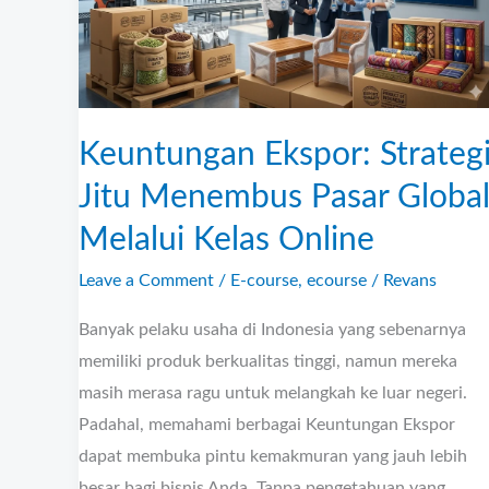
Menembus
Pasar
Global
Melalui
Keuntungan Ekspor: Strateg
Kelas
Online
Jitu Menembus Pasar Globa
Melalui Kelas Online
Leave a Comment
/
E-course
,
ecourse
/
Revans
Banyak pelaku usaha di Indonesia yang sebenarnya
memiliki produk berkualitas tinggi, namun mereka
masih merasa ragu untuk melangkah ke luar negeri.
Padahal, memahami berbagai Keuntungan Ekspor
dapat membuka pintu kemakmuran yang jauh lebih
besar bagi bisnis Anda. Tanpa pengetahuan yang