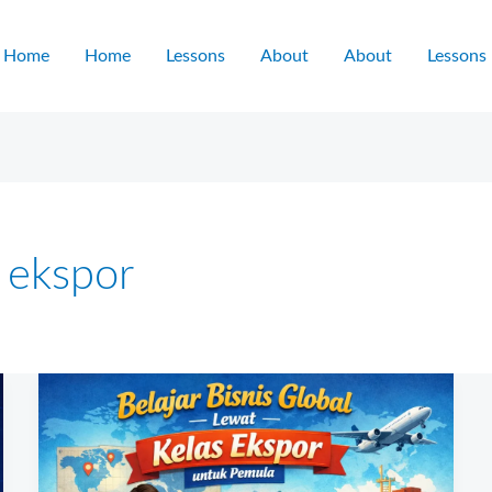
Home
Home
Lessons
About
About
Lessons
 ekspor
Belajar
Bisnis
Global
Lewat