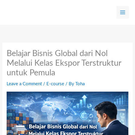
Skip
to
content
Belajar Bisnis Global dari Nol
Melalui Kelas Ekspor Terstruktur
untuk Pemula
Leave a Comment
/
E-course
/ By
Toha