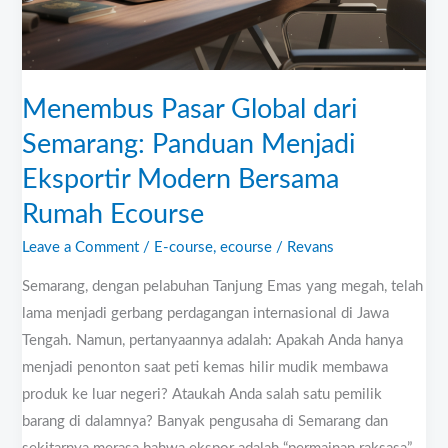
Menjadi
Eksportir
Modern
Bersama
Menembus Pasar Global dari
Rumah
Semarang: Panduan Menjadi
Ecourse
Eksportir Modern Bersama
Rumah Ecourse
Leave a Comment
/
E-course
,
ecourse
/
Revans
Semarang, dengan pelabuhan Tanjung Emas yang megah, telah
lama menjadi gerbang perdagangan internasional di Jawa
Tengah. Namun, pertanyaannya adalah: Apakah Anda hanya
menjadi penonton saat peti kemas hilir mudik membawa
produk ke luar negeri? Ataukah Anda salah satu pemilik
barang di dalamnya? Banyak pengusaha di Semarang dan