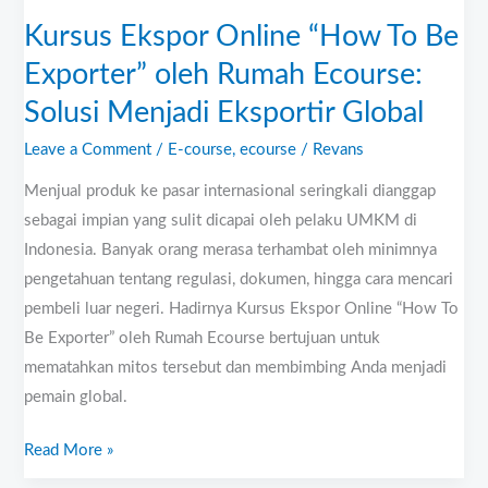
Rumah
Kursus Ekspor Online “How To Be
Ecourse:
Solusi
Exporter” oleh Rumah Ecourse:
Menjadi
Solusi Menjadi Eksportir Global
Eksportir
Leave a Comment
/
E-course
,
ecourse
/
Revans
Global
Menjual produk ke pasar internasional seringkali dianggap
sebagai impian yang sulit dicapai oleh pelaku UMKM di
Indonesia. Banyak orang merasa terhambat oleh minimnya
pengetahuan tentang regulasi, dokumen, hingga cara mencari
pembeli luar negeri. Hadirnya Kursus Ekspor Online “How To
Be Exporter” oleh Rumah Ecourse bertujuan untuk
mematahkan mitos tersebut dan membimbing Anda menjadi
pemain global.
Read More »