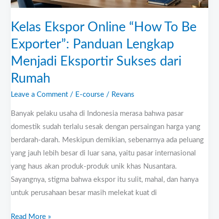
Lengkap
Menjadi
Kelas Ekspor Online “How To Be
Eksportir
Exporter”: Panduan Lengkap
Sukses
Menjadi Eksportir Sukses dari
dari
Rumah
Rumah
Leave a Comment
/
E-course
/
Revans
Banyak pelaku usaha di Indonesia merasa bahwa pasar
domestik sudah terlalu sesak dengan persaingan harga yang
berdarah-darah. Meskipun demikian, sebenarnya ada peluang
yang jauh lebih besar di luar sana, yaitu pasar internasional
yang haus akan produk-produk unik khas Nusantara.
Sayangnya, stigma bahwa ekspor itu sulit, mahal, dan hanya
untuk perusahaan besar masih melekat kuat di
Read More »