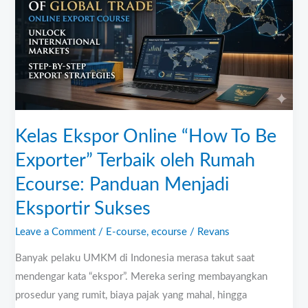
Online
“How
To
Be
Exporter”
Terbaik
oleh
Rumah
Kelas Ekspor Online “How To Be
Ecourse:
Exporter” Terbaik oleh Rumah
Panduan
Ecourse: Panduan Menjadi
Menjadi
Eksportir
Eksportir Sukses
Sukses
Leave a Comment
/
E-course
,
ecourse
/
Revans
Banyak pelaku UMKM di Indonesia merasa takut saat
mendengar kata “ekspor”. Mereka sering membayangkan
prosedur yang rumit, biaya pajak yang mahal, hingga