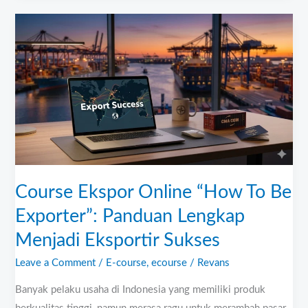
Course
Ekspor
Online
“How
To
Be
Exporter”:
Panduan
Lengkap
Course Ekspor Online “How To Be
Menjadi
Eksportir
Exporter”: Panduan Lengkap
Sukses
Menjadi Eksportir Sukses
Leave a Comment
/
E-course
,
ecourse
/
Revans
Banyak pelaku usaha di Indonesia yang memiliki produk