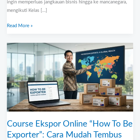
ingin memperluas jangkauan bisnis hingga ke mancanegara,
mengikuti Kelas […]
Read More »
Course
Ekspor
Online
“How
To
Be
Exporter”:
Cara
Mudah
Course Ekspor Online “How To Be
Tembus
Pasar
Exporter”: Cara Mudah Tembus
Internasional