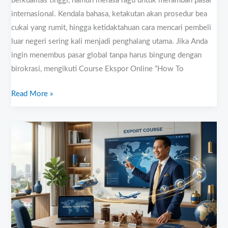
berkualitas tinggi, namun merasa ragu untuk merambah pasar
internasional. Kendala bahasa, ketakutan akan prosedur bea
cukai yang rumit, hingga ketidaktahuan cara mencari pembeli
luar negeri sering kali menjadi penghalang utama. Jika Anda
ingin menembus pasar global tanpa harus bingung dengan
birokrasi, mengikuti Course Ekspor Online “How To
Read More »
Kelas
Ekspor
Online
“How
To
Be
Exporter”:
Panduan