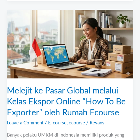
Melejit
ke
Pasar
Global
melalui
Kelas
Ekspor
Online
“How
Melejit ke Pasar Global melalui
To
Be
Kelas Ekspor Online “How To Be
Exporter”
Exporter” oleh Rumah Ecourse
oleh
Leave a Comment
/
E-course
,
ecourse
/
Revans
Rumah
Ecourse
Banyak pelaku UMKM di Indonesia memiliki produk yang