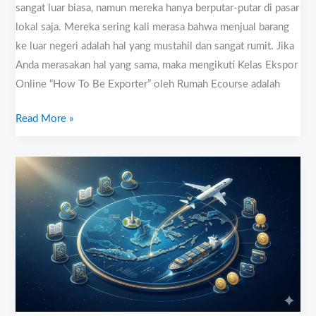
sangat luar biasa, namun mereka hanya berputar-putar di pasar
lokal saja. Mereka sering kali merasa bahwa menjual barang
ke luar negeri adalah hal yang mustahil dan sangat rumit. Jika
Anda merasakan hal yang sama, maka mengikuti Kelas Ekspor
Online “How To Be Exporter” oleh Rumah Ecourse adalah
Read More »
Kursus
Ekspor
Online
“How
To
Be
Exporter”
oleh