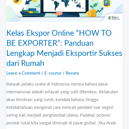
EXPORTER”:
Panduan
Lengkap
Menjadi
Kelas Ekspor Online “HOW TO
Eksportir
BE EXPORTER”: Panduan
Sukses
Lengkap Menjadi Eksportir Sukses
dari
Rumah
dari Rumah
Leave a Comment
/
E-course
/
Revans
Banyak pelaku usaha di Indonesia merasa bahwa pasar
internasional adalah wilayah yang sulit ditembus. Ketakutan
akan birokrasi yang rumit, kendala bahasa, hingga
ketidaktahuan mengenai cara mencari pembeli luar negeri
sering kali menjadi penghambat utama. Padahal, potensi
produk lokal kita sangat diminati di pasar global. Jika Anda