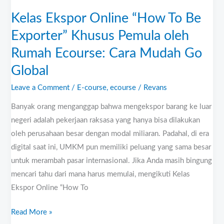
Pemula
oleh
Kelas Ekspor Online “How To Be
Rumah
Exporter” Khusus Pemula oleh
Ecourse:
Rumah Ecourse: Cara Mudah Go
Cara
Mudah
Global
Go
Leave a Comment
/
E-course
,
ecourse
/
Revans
Global
Banyak orang menganggap bahwa mengekspor barang ke luar
negeri adalah pekerjaan raksasa yang hanya bisa dilakukan
oleh perusahaan besar dengan modal miliaran. Padahal, di era
digital saat ini, UMKM pun memiliki peluang yang sama besar
untuk merambah pasar internasional. Jika Anda masih bingung
mencari tahu dari mana harus memulai, mengikuti Kelas
Ekspor Online “How To
Read More »