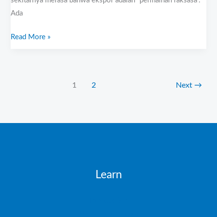
sekitarnya merasa bahwa ekspor adalah “permainan raksasa”.
Ada
Read More »
1
2
Next
→
Learn
Introduction
Working with data